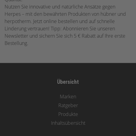
Nutzen Sie innovative und natürliche Ansätze gegen
Herpes – mit den bewährten Produkten von hübner und
herpotherm. Jetzt online bestellen und auf schnelle
Linderung vertrauen! Tipp: Abonnieren Sie unseren
Newsletter und sichern Sie sich 5 € Rabatt auf Ihre erste
Bestellung.
Übersicht
Marken
Ratgeber
Produkte
Inhaltsübersicht