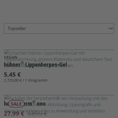
VEGAN
®
hübner
Lippenherpes-Gel
5,45 €
2.725,00 € / 1 Kilogramm
®
herpotherm
neo
SALE
27,99 €
33,99 €