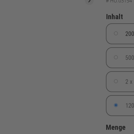
#
HU.03154
Inhalt
200
500
2 x
120
Menge