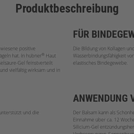
Produktbeschreibung
FÜR BINDEGEW
ewiesene positive
Die Bildung von Kollagen und 
®
ägeln hat. In hübner
Haut
Wasserbindungsfähigkeit von 
lsäure-Gel feinstverteilt
elastisches Bindegewebe.
und vielfältig wirksam und in
ANWENDUNG V
nterstützt und die
Der Balsam kann als Schönh
Einnahme über ca. 12 Woche
Silicium-Gel entzündungshem