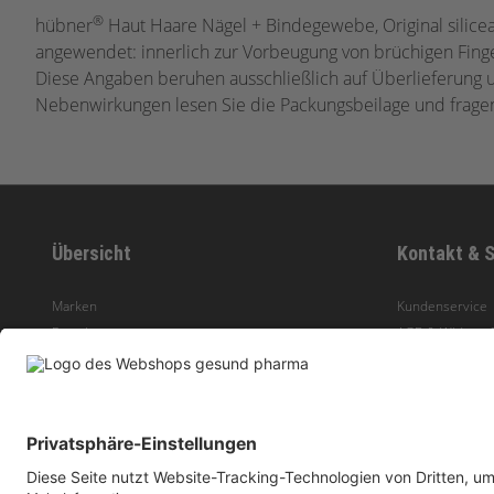
®
hübner
Haut Haare Nägel + Bindegewebe, Original silicea
angewendet: innerlich zur Vorbeugung von brüchigen Fing
Diese Angaben beruhen ausschließlich auf Überlieferung un
Nebenwirkungen lesen Sie die Packungsbeilage und fragen 
Übersicht
Kontakt & S
Marken
Kundenservice
Ratgeber
AGB & Widerruf
Produkte
Zahlung & Vers
Inhaltsübersicht