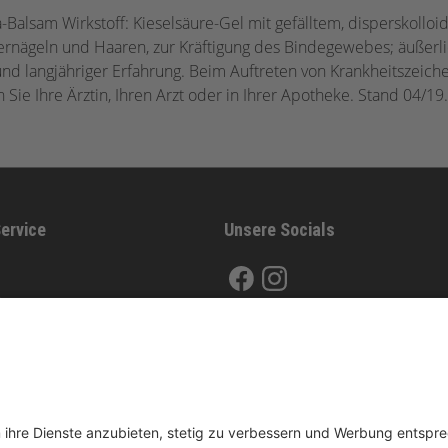
-Balsam Wirkstoff: Kieselsäure-Gel mit gefälltem, disperskollo
ernägeln und Haaren, zur Kräftigung des Bindegewebes; äußerl
d langjähriger Erfahrung. Beim Auftreten von Krankheitszeiche
Sie Ihre Ärztin, Ihren Arzt oder in Ihrer Apotheke. Stand 04
ervice
Unsere Socials
and