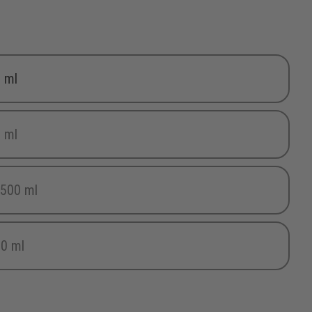
 ml
 ml
(Diese Option ist zurzeit nicht verfügbar.)
 500 ml
(Diese Option ist zurzeit nicht verfügbar.)
0 ml
(Diese Option ist zurzeit nicht verfügbar.)