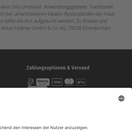
idalem Siliciumdioxid. Anwendungsgebiete: Traditionell
ich bei umschriebenen lokalen Reizzuständen der Haut.
n sollte ein Arzt aufgesucht werden. Zu Risiken und
/19. Anton Hübner GmbH & Co. KG, 79238 Ehrenkirchen
Zahlungsoptionen & Versand
Vertrag widerrufen