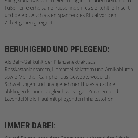
Alltag stark. Das Venen-Gel ermöglicht müden Beinen und
Füßen eine erholsame Pause, indem es sie kühlt, erfrischt
und belebt. Auch als entspannendes Ritual vor dem
Zubettgehen geeignet.
BERUHIGEND UND PFLEGEND:
Als Bein-Gel kühlt der Pflanzenextrakt aus
Rosskastaniensamen, Hamamelisblättern und Arnikablüten
sowie Menthol, Campher das Gewebe, wodurch
Schwellungen und unangenehmer Hitzestau schnell
abklingen können. Zugleich versorgen Zitronen- und
Lavendelöl die Haut mit pflegenden Inhaltsstoffen.
IMMER DABEI: