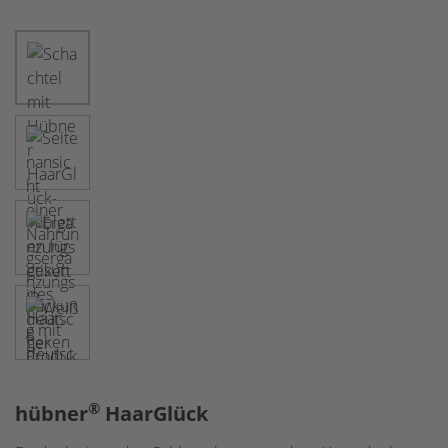
®
hübner
HaarGlück