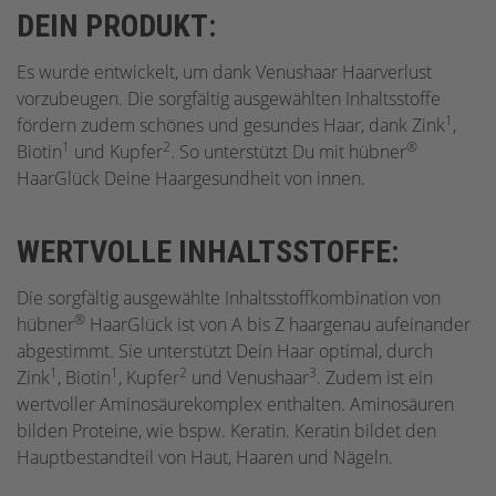
DEIN PRODUKT:
Es wurde entwickelt, um dank Venushaar Haarverlust
vorzubeugen. Die sorgfältig ausgewählten Inhaltsstoffe
1
fördern zudem schönes und gesundes Haar, dank Zink
,
1
2
®
Biotin
und Kupfer
. So unterstützt Du mit hübner
HaarGlück Deine Haargesundheit von innen.
WERTVOLLE INHALTSSTOFFE:
Die sorgfältig ausgewählte Inhaltsstoffkombination von
®
hübner
HaarGlück ist von A bis Z haargenau aufeinander
abgestimmt. Sie unterstützt Dein Haar optimal, durch
1
1
2
3
Zink
, Biotin
, Kupfer
und Venushaar
. Zudem ist ein
wertvoller Aminosäurekomplex enthalten. Aminosäuren
bilden Proteine, wie bspw. Keratin. Keratin bildet den
Hauptbestandteil von Haut, Haaren und Nägeln.