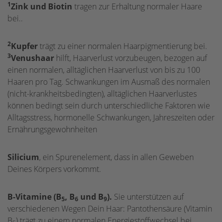
1
Zink und Biotin
tragen zur Erhaltung normaler Haare
bei..
2
Kupfer
trägt zu einer normalen Haarpigmentierung bei.
3
Venushaar
hilft, Haarverlust vorzubeugen, bezogen auf
einen normalen, alltäglichen Haarverlust von bis zu 100
Haaren pro Tag. Schwankungen im Ausmaß des normalen
(nicht-krankheitsbedingten), alltäglichen Haarverlustes
können bedingt sein durch unterschiedliche Faktoren wie
Alltagsstress, hormonelle Schwankungen, Jahreszeiten oder
Ernährungsgewohnheiten
Silicium
, ein Spurenelement, dass in allen Geweben
Deines Körpers vorkommt.
B-Vitamine (B
, B
und B
).
Sie unterstützen auf
5
6
9
verschiedenen Wegen Dein Haar: Pantothensäure (Vitamin
B
) trägt zu einem normalen Energiestoffwechsel bei.